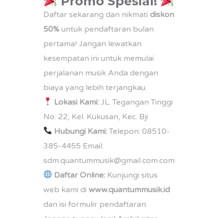
Promo Spesial!
Daftar sekarang dan nikmati
diskon
50%
untuk pendaftaran bulan
pertama! Jangan lewatkan
kesempatan ini untuk memulai
perjalanan musik Anda dengan
biaya yang lebih terjangkau.
Lokasi Kami:
JL. Tegangan Tinggi
No. 22, Kel. Kukusan, Kec. Bji
Hubungi Kami:
Telepon: 08510-
385-4455 Email:
sdm.quantummusik@gmail.com
.com
Daftar Online:
Kunjungi situs
web kami di
www.quantummusik.id
dan isi formulir pendaftaran.