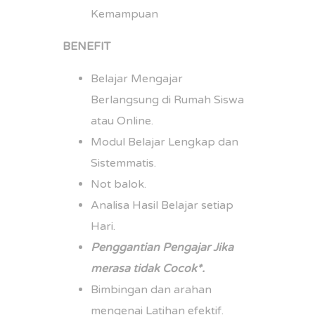
Kemampuan
BENEFIT
Belajar Mengajar
Berlangsung di Rumah Siswa
atau Online.
Modul Belajar Lengkap dan
Sistemmatis.
Not balok.
Analisa Hasil Belajar setiap
Hari.
Penggantian Pengajar Jika
merasa tidak Cocok*.
Bimbingan dan arahan
mengenai Latihan efektif.