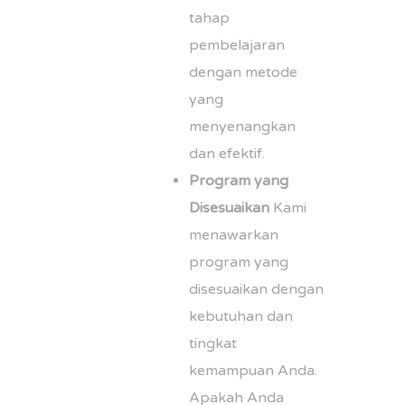
tahap
pembelajaran
dengan metode
yang
menyenangkan
dan efektif.
Program yang
Disesuaikan
Kami
menawarkan
program yang
disesuaikan dengan
kebutuhan dan
tingkat
kemampuan Anda.
Apakah Anda