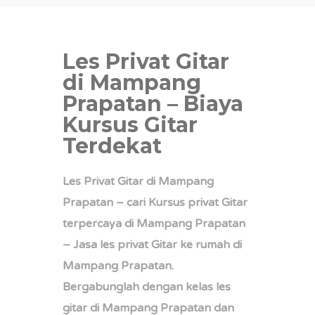
Les Privat Gitar
di Mampang
Prapatan – Biaya
Kursus Gitar
Terdekat
Les Privat Gitar di Mampang
Prapatan
– cari Kursus privat Gitar
terpercaya di Mampang Prapatan
– Jasa les privat Gitar ke rumah di
Mampang Prapatan.
Bergabunglah dengan kelas les
gitar di Mampang Prapatan dan