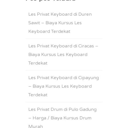
Les Privat Keyboard di Duren
Sawit – Biaya Kursus Les
Keyboard Terdekat
Les Privat Keyboard di Ciracas –
Biaya Kursus Les Keyboard
Terdekat
Les Privat Keyboard di Cipayung
– Biaya Kursus Les Keyboard
Terdekat
Les Privat Drum di Pulo Gadung
– Harga / Biaya Kursus Drum
Murah