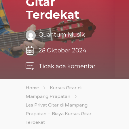
Gitar
Terdekat
Quantum Musik
28 Oktober 2024
Tidak ada komentar
Home
Kursus Gitar di
Mampang Prapatan
Les Privat Gitar di Mampang
Prapatan – Biaya Kursus Gitar
Terdekat