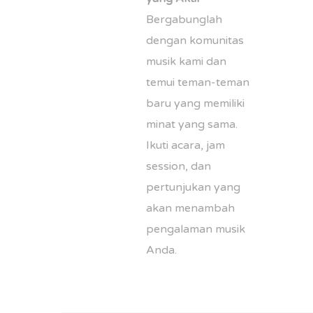
Bergabunglah
dengan komunitas
musik kami dan
temui teman-teman
baru yang memiliki
minat yang sama.
Ikuti acara, jam
session, dan
pertunjukan yang
akan menambah
pengalaman musik
Anda.