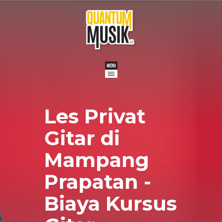
Les Privat
Gitar di
Mampang
Prapatan -
Biaya Kursus