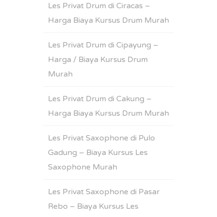
Les Privat Drum di Ciracas –
Harga Biaya Kursus Drum Murah
Les Privat Drum di Cipayung –
Harga / Biaya Kursus Drum
Murah
Les Privat Drum di Cakung –
Harga Biaya Kursus Drum Murah
Les Privat Saxophone di Pulo
Gadung – Biaya Kursus Les
Saxophone Murah
Les Privat Saxophone di Pasar
Rebo – Biaya Kursus Les