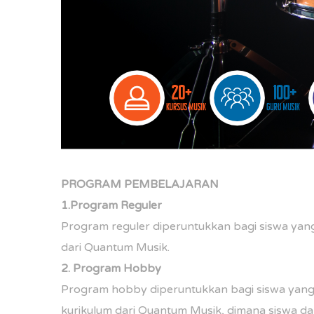
PROGRAM PEMBELAJARAN
1.Program Reguler
Program reguler diperuntukkan bagi siswa yang 
dari Quantum Musik.
2. Program Hobby
Program hobby diperuntukkan bagi siswa yang
kurikulum dari Quantum Musik, dimana siswa d