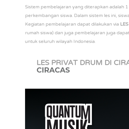
Sistem pembelajaran yang diterapkan adalah 1 
perkembangan siswa. Dalam sistem les ini, siswa 
Kegiatan pembelajaran dapat dilakukan via
LE
rumah siswa) dan juga pembelajaran juga dapat
untuk seluruh wilayah Indonesia.
LES PRIVAT DRUM DI CI
CIRACAS