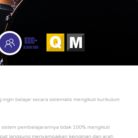
ingin belajar secara sistematis mengikuti kurikulum
 sistem pembelajarannya tidak 100% mengikuti
apat langsung menyampaikan keinginan dan arah