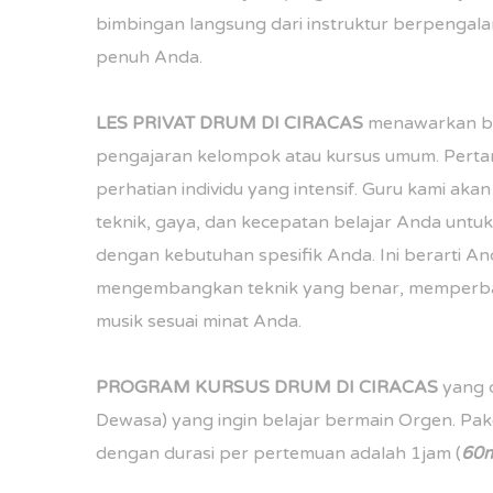
bimbingan langsung dari instruktur berpenga
penuh Anda.
LES PRIVAT DRUM DI
CIRACAS
menawarkan ba
pengajaran kelompok atau kursus umum. Pert
perhatian individu yang intensif. Guru kami ak
teknik, gaya, dan kecepatan belajar Anda untu
dengan kebutuhan spesifik Anda. Ini berarti An
mengembangkan teknik yang benar, memperbai
musik sesuai minat Anda.
PROGRAM
KURSUS DRUM DI
CIRACAS
yang d
Dewasa) yang ingin belajar bermain Orgen. Pake
dengan durasi per pertemuan adalah 1jam (
60m