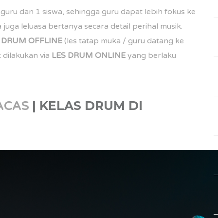
guru dan 1 siswa, sehingga guru dapat lebih fokus ke
juga leluasa bertanya secara detail perihal musik.
S DRUM
OFFLINE
(les tatap muka / guru datang ke
 dilakukan via
LES DRUM
ONLINE
yang berlaku
| KELAS DRUM DI
RACAS