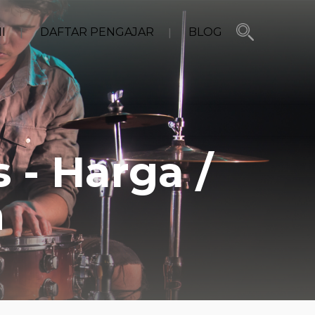
I
DAFTAR PENGAJAR
BLOG
 - Harga /
h