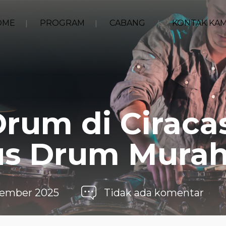
OME
PROGRAM
CABANG
KONTAK KAM
Drum di Ciracas
us Drum Mura
vember 2025
Tidak ada komentar