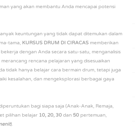
laman yang akan membantu Anda mencapai potensi
nyak keuntungan yang tidak dapat ditemukan dalam
ama-tama,
KURSUS DRUM DI
CIRACAS
memberikan
an bekerja dengan Anda secara satu-satu, menganalisis
k merancang rencana pelajaran yang disesuaikan
da tidak hanya belajar cara bermain drum, tetapi juga
ki kesalahan, dan mengeksplorasi berbagai gaya
iperuntukan bagi siapa saja (Anak-Anak, Remaja,
t pilihan belajar
10, 20, 30
dan
50
pertemuan,
enit
).