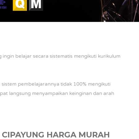
ingin belajar secara sistematis mengikuti kurikulum
 sistem pembelajarannya tidak 100% mengikuti
apat langsung menyampaikan keinginan dan arah
I CIPAYUNG HARGA MURAH