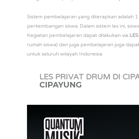
Sistem pembelajaran yang diterapkan adalah 1 
perkembangan siswa. Dalam sistem les ini, siswa 
Kegiatan pembelajaran dapat dilakukan via
LE
rumah siswa) dan juga pembelajaran juga dapat
untuk seluruh wilayah Indonesia.
LES PRIVAT DRUM DI CI
CIPAYUNG