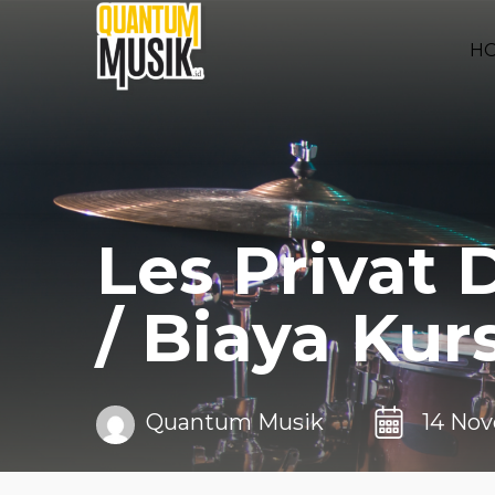
H
Les Privat 
/ Biaya Ku
Quantum Musik
14 No