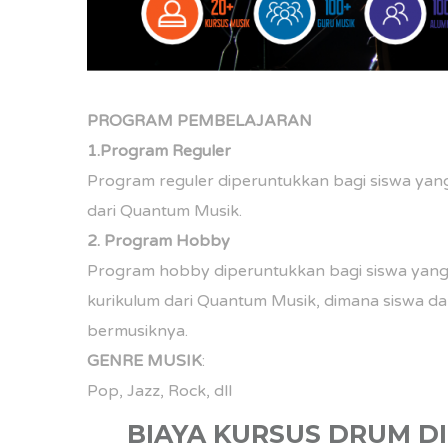
PROGRAM PEMBELAJARAN
1.Program Reguler
Program reguler diperuntukkan bagi siswa yang 
dari Quantum Musik.
2. Program Hobby
Program hobby diperuntukkan bagi siswa yang
kurikulum dari Quantum Musik, dimana siswa d
bermusiknya.
GENRE MUSIK
:
Pop, Jazz, Rock, dll
BIAYA KURSUS DRUM D