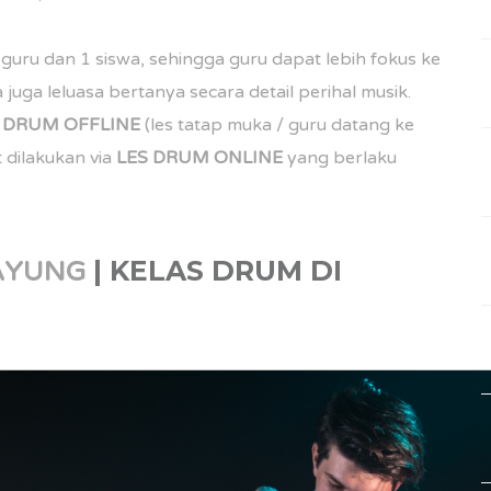
guru dan 1 siswa, sehingga guru dapat lebih fokus ke
juga leluasa bertanya secara detail perihal musik.
S DRUM
OFFLINE
(les tatap muka / guru datang ke
 dilakukan via
LES DRUM
ONLINE
yang berlaku
| KELAS DRUM DI
PAYUNG