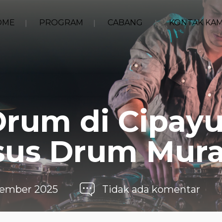
OME
PROGRAM
CABANG
KONTAK KAM
Drum di Cipay
rsus Drum Mur
vember 2025
Tidak ada komentar