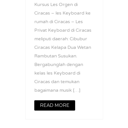
Kursus Les Orgen di
Ciracas – les Keyboard ke
rumah di Ciracas – Les
Privat Keyboard di Ciracas
meliputi daerah: Cibubur
Ciracas Kelapa Dua Wetan
Rambutan Susukan.
Bergabunglah dengan
kelas les Keyboard di
Ciracas dan temukan
bagaimana musik […]
READ MORE