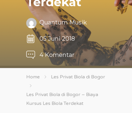
Terdekat
Quantum Musik
05 Juni 2018
4 Komentar
Home
Les Privat Biola di Bogor
Les Privat Biola di Bogor – Biaya
Kursus Les Biola Terdekat