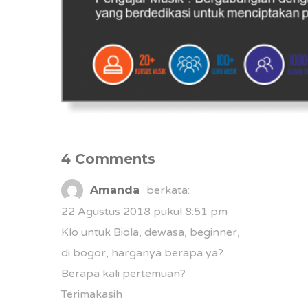
4 Comments
Amanda
berkata:
22 Agustus 2018 pukul 8:51 pm
Klo untuk Biola, dewasa, beginner,
di bogor, harganya berapa ya?
Berapa kali pertemuan?
Terimakasih