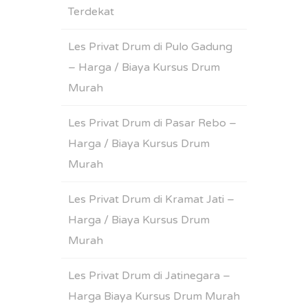
Terdekat
Les Privat Drum di Pulo Gadung
– Harga / Biaya Kursus Drum
Murah
Les Privat Drum di Pasar Rebo –
Harga / Biaya Kursus Drum
Murah
Les Privat Drum di Kramat Jati –
Harga / Biaya Kursus Drum
Murah
Les Privat Drum di Jatinegara –
Harga Biaya Kursus Drum Murah