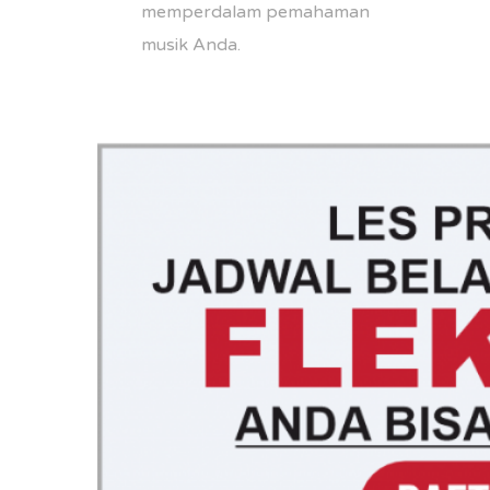
memperdalam pemahaman
musik Anda.