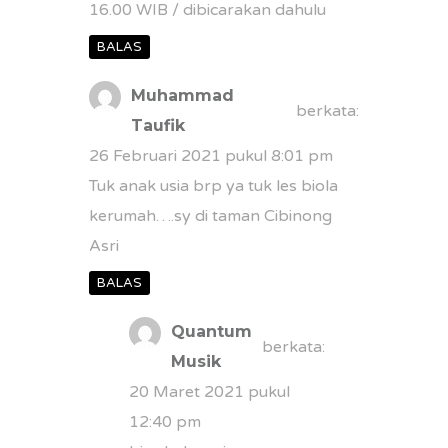
16.00 WIB / dibicarakan dahulu
BALAS
Muhammad
berkata:
Taufik
26 Februari 2021 pukul 8:01 pm
Tuk anak usia brp ya tuk les biola
kerumah….sy di taman Cibinong
Asri
BALAS
Quantum
berkata:
Musik
20 Maret 2021 pukul
12:40 pm