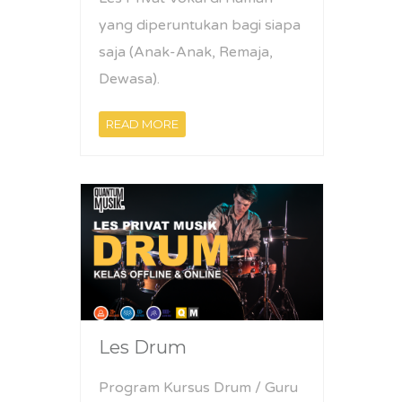
yang diperuntukan bagi siapa
saja (Anak-Anak, Remaja,
Dewasa).
READ MORE
Les Drum
Program Kursus Drum / Guru