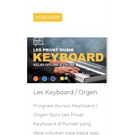
READ MORE
Les Keyboard / Orgen
Program Kursus Keyboard /
Orgen Guru Les Privat
Keyboard di Rumah yang
diperuntukan bagi siapa saja