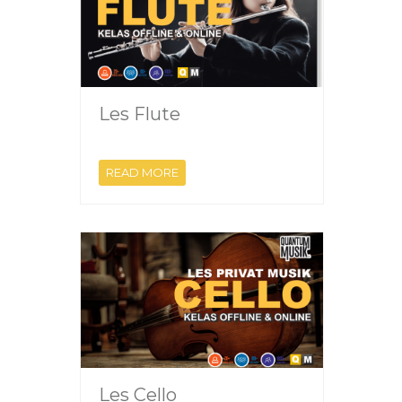
Les Flute
READ MORE
Les Cello