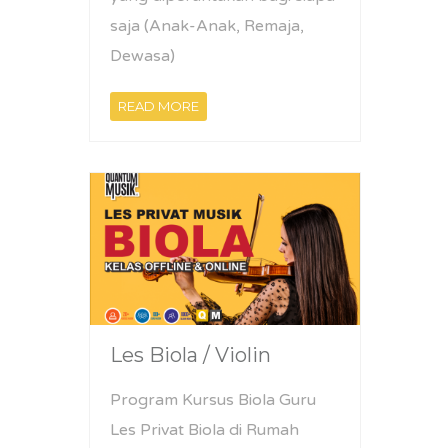
saja (Anak-Anak, Remaja,
Dewasa)
READ MORE
Les Biola / Violin
Program Kursus Biola Guru
Les Privat Biola di Rumah