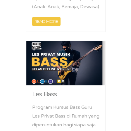
(Anak-Anak, Remaja, Dewasa)
READ MORE
Les Bass
Program Kursus Bass Guru
Les Privat Bass di Rumah yang
diperuntukan bagi siapa saja