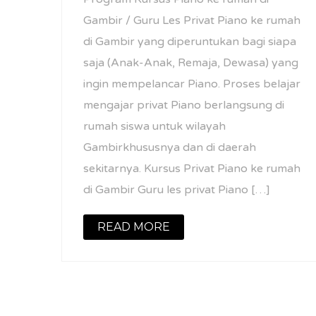
Gambir / Guru Les Privat Piano ke rumah
di Gambir yang diperuntukan bagi siapa
saja (Anak-Anak, Remaja, Dewasa) yang
ingin mempelancar Piano. Proses belajar
mengajar privat Piano berlangsung di
rumah siswa untuk wilayah
Gambirkhususnya dan di daerah
sekitarnya. Kursus Privat Piano ke rumah
di Gambir Guru les privat Piano […]
READ MORE