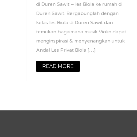
di Duren Sawit – les Biola ke rumah di
Duren Sawit. Bergabunglah dengan
kelas les Biola di Duren Sawit dan
temukan bagaimana musik Violin dapat
menginspirasi & menyenangkan untuk
Anda! Les Privat Biola […]
READ MORE