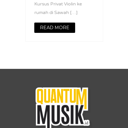
Kursus Privat Violin ke
rumah di Sawah […]
READ MORE