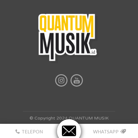
© Copyright 2024 QUANTUM MUSIK
TELEPON
WHATSAPP
www.quantummusik.id