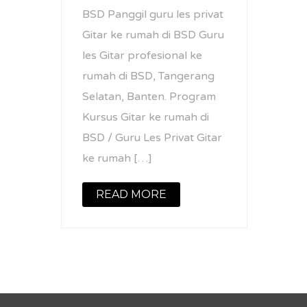
BSD Panggil guru les privat
Gitar ke rumah di BSD Guru
les Gitar profesional ke
rumah di BSD, Tangerang
Selatan, Banten. Program
Kursus Gitar ke rumah di
BSD / Guru Les Privat Gitar
ke rumah […]
READ MORE