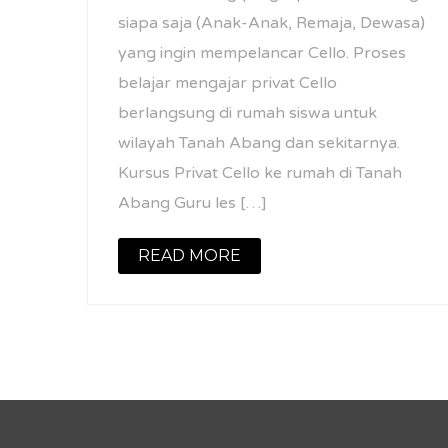
siapa saja (Anak-Anak, Remaja, Dewasa)
yang ingin mempelancar Cello. Proses
belajar mengajar privat Cello
berlangsung di rumah siswa untuk
wilayah Tanah Abang dan sekitarnya.
Kursus Privat Cello ke rumah di Tanah
Abang Guru les […]
READ MORE