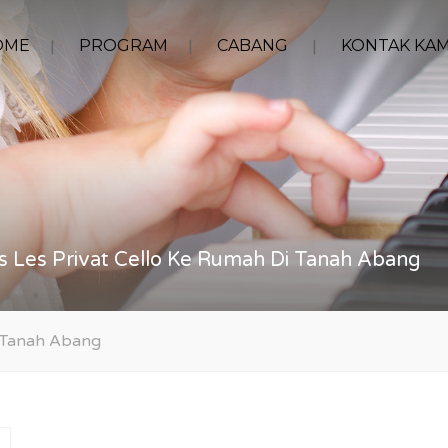
OME
PROGRAM
CABANG
KONTAK KAM
s Les Privat Cello Ke Rumah Di Tanah Abang
i Tanah Abang